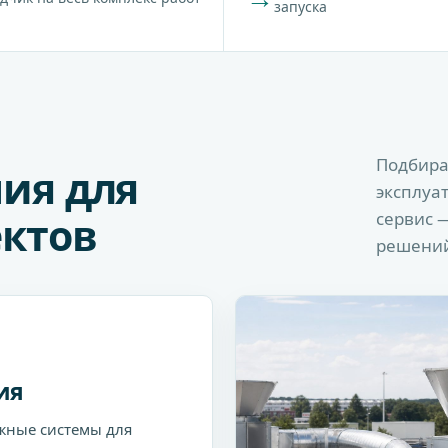
запуска
Подбира
ия для
эксплуа
ктов
сервис 
решени
ия
жные системы для