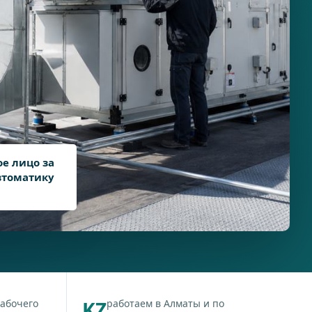
ое лицо за
автоматику
рабочего
KZ
работаем в Алматы и по