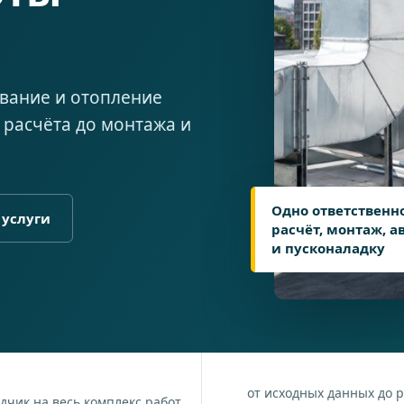
вание и отопление
 расчёта до монтажа и
Одно ответственн
 услуги
расчёт, монтаж, 
и пусконаладку
→
от исходных данных до 
дчик на весь комплекс работ