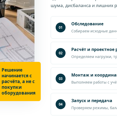
шума, дисбаланса и лишних р
Обследование
01
Собираем исходные дан
Расчёт и проектное
02
Определяем нагрузки, т
Решение
Монтаж и координа
начинается с
03
расчёта, а не с
Выполняем работы с учё
покупки
оборудования
Запуск и передача
04
Проверяем режимы, бала