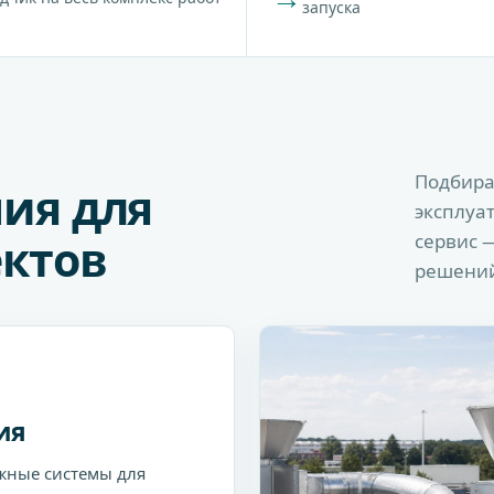
запуска
Подбира
ия для
эксплуа
ктов
сервис 
решени
ия
жные системы для