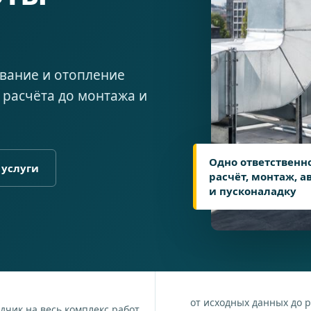
вание и отопление
 расчёта до монтажа и
Одно ответственн
 услуги
расчёт, монтаж, 
и пусконаладку
→
от исходных данных до 
дчик на весь комплекс работ