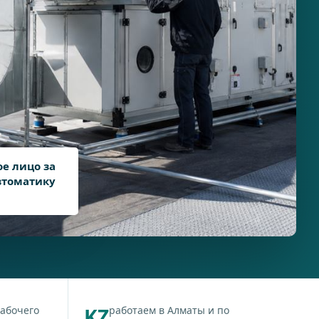
ое лицо за
автоматику
рабочего
KZ
работаем в Алматы и по